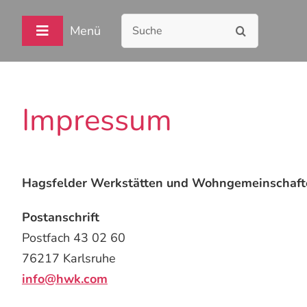
Skip
Suche
to
Menü
Toggle
nach:
content
Navigation
HOME
Impressum
WER
WAS
WIE
Hagsfelder Werkstätten und Wohngemeinschaf
WO
Postanschrift
WARUM
Postfach 43 02 60
76217 Karlsruhe
AKTUELLES
info@hwk.com
KONTAKT