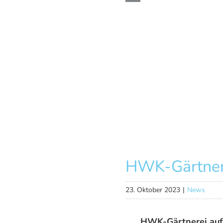
JOBS
HWK-Gärtnere
23. Oktober 2023
|
News
HWK-Gärtnerei auf