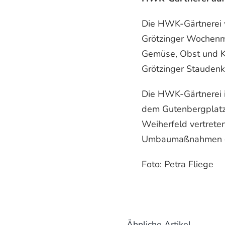
Die HWK-Gärtnerei w
Grötzinger Wochenm
Gemüse, Obst und Kr
Grötzinger Staudenki
Die HWK-Gärtnerei 
dem Gutenbergplatz,
Weiherfeld vertrete
Umbaumaßnahmen ges
Foto: Petra Fliege
Ähnliche Artikel